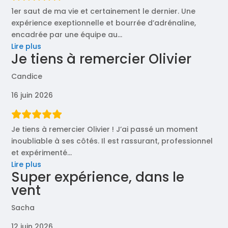
1er saut de ma vie et certainement le dernier. Une
expérience exeptionnelle et bourrée d’adrénaline,
encadrée par une équipe au
…
« 1er
Lire plus
Je tiens à remercier Olivier
saut
de
Candice
ma
vie »
16 juin 2026
Je tiens à remercier Olivier ! J’ai passé un moment
inoubliable à ses côtés. Il est rassurant, professionnel
et expérimenté
…
« Je
Lire plus
Super expérience, dans le
tiens
vent
à
remercier
Sacha
Olivier »
12 juin 2026