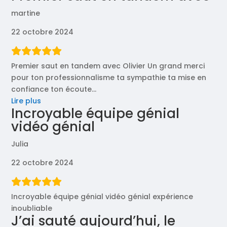
martine
22 octobre 2024
Premier saut en tandem avec Olivier Un grand merci
pour ton professionnalisme ta sympathie ta mise en
confiance ton écoute
…
« Premier
Lire plus
Incroyable équipe génial
saut
vidéo génial
en
tandem
Julia
avec »
22 octobre 2024
Incroyable équipe génial vidéo génial expérience
inoubliable
J’ai sauté aujourd’hui, le