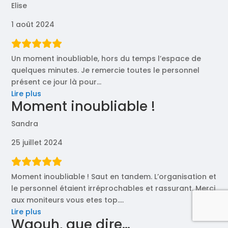
Elise
à
Adrien »
1 août 2024
Un moment inoubliable, hors du temps l’espace de
quelques minutes. Je remercie toutes le personnel
présent ce jour là pour
…
« Un
Lire plus
Moment inoubliable !
moment
inoubliable »
Sandra
25 juillet 2024
Moment inoubliable ! Saut en tandem. L’organisation et
le personnel étaient irréprochables et rassurant. Merci
aux moniteurs vous etes top.
…
« Moment
Lire plus
Waouh, que dire…
inoubliable