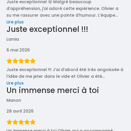
Juste exceptionnel 🤩 Malgré beaucoup
d’appréhension, j’ai adoré cette expérience. Olivier a
su me rassurer avec une pointe d’humour. L’équipe
…
« Juste
Lire plus
Juste exceptionnel !!!
exceptionnel
🤩
Lamia
Malgré
beaucoup
6 mai 2026
d’appréhension, »
Juste exceptionnel !!! J’ai d’abord été très angoissée à
l’idée de me jeter dans le vide et Olivier a été
…
« Juste
Lire plus
Un immense merci à toi
exceptionnel
!!! »
Manon
28 avril 2026
Un immense merci à toi Olivier qui a accompagné