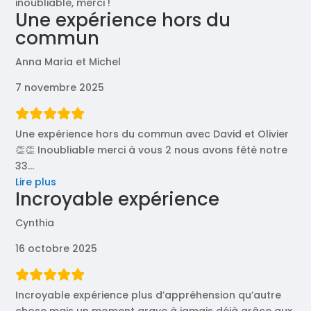
inoubliable, merci !
Une expérience hors du
commun
Anna Maria et Michel
7 novembre 2025
Une expérience hors du commun avec David et Olivier
👏👏 Inoubliable merci à vous 2 nous avons fêté notre
33
…
« Une
Lire plus
Incroyable expérience
expérience
hors
Cynthia
du
commun »
16 octobre 2025
Incroyable expérience plus d’appréhension qu’autre
chose mais un moment grave à jamais déjà grâce aux