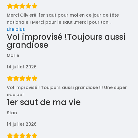
Merci Olivier!!! 1er saut pour moi en ce jour de fête
nationale ! Merci pour le saut ,merci pour ton
…
« Merci
Lire plus
Vol improvisé !Toujours aussi
Olivier!!!
grandiose
1er
saut
Marie
pour »
14 juillet 2026
Vol improvisé ! Toujours aussi grandiose !!! Une super
équipe !
1er saut de ma vie
Stan
14 juillet 2026