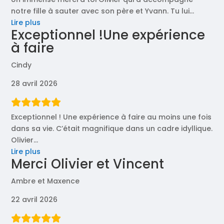
notre fille à sauter avec son père et Yvann. Tu lui
…
« Un
Lire plus
Exceptionnel !Une expérience
immense
à faire
merci
à
Cindy
toi »
28 avril 2026
Exceptionnel ! Une expérience à faire au moins une fois
dans sa vie. C’était magnifique dans un cadre idyllique.
Olivier
…
« Exceptionnel
Lire plus
Merci Olivier et Vincent
!Une
expérience
Ambre et Maxence
à
faire »
22 avril 2026