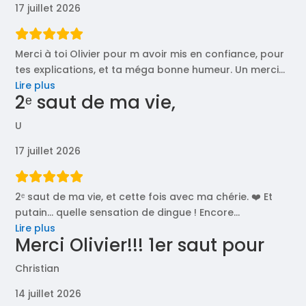
17 juillet 2026
Merci à toi Olivier pour m avoir mis en confiance, pour
tes explications, et ta méga bonne humeur. Un merci
…
« Merci
Lire plus
2ᵉ saut de ma vie,
à
toi
U
Olivier »
17 juillet 2026
2ᵉ saut de ma vie, et cette fois avec ma chérie. ❤️ Et
putain… quelle sensation de dingue ! Encore
…
« 2ᵉ
Lire plus
Merci Olivier!!! 1er saut pour
saut
de
Christian
ma
vie, »
14 juillet 2026