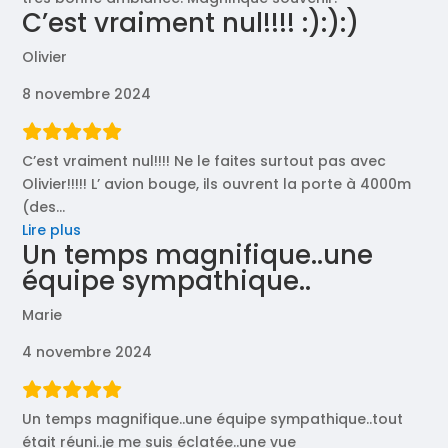
C’est vraiment nul!!!! :):):)
Olivier
8 novembre 2024
C’est vraiment nul!!!! Ne le faites surtout pas avec
Olivier!!!!! L’ avion bouge, ils ouvrent la porte à 4000m
(des
…
« C’est
Lire plus
Un temps magnifique..une
vraiment
équipe sympathique..
nul!!!!
:):):) »
Marie
4 novembre 2024
Un temps magnifique..une équipe sympathique..tout
était réuni..je me suis éclatée..une vue