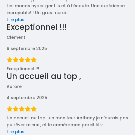
Les monos hyper gentils et à l’écoute. Une expérience
incroyable!!! Un gros merci
…
« Vraiment
Lire plus
Exceptionnel !!!
hyper
cool! »
Clément
6 septembre 2025
Exceptionnel !!!
Un accueil au top ,
Aurore
4 septembre 2025
Un accueil au top , un moniteur Anthony je n’aurais pas
pu rêver mieux , et le caméraman pareil 🫶✨
…
« Un
Lire plus