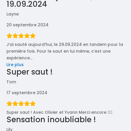
19.09.2024
Layne
20 septembre 2024
J’ai sauté aujourd’hui, le 29.09.2024 en tandem pour la
première fois. Pour le saut en lui même, c’est une
expérience
…
« J’ai
Lire plus
Super saut !
sauté
aujourd’hui,
Tom
le
19.09.2024 »
17 septembre 2024
Super saut ! Avec Olivier et Yvann Merci encore 👍🏼
Sensation inoubliable !
Lily