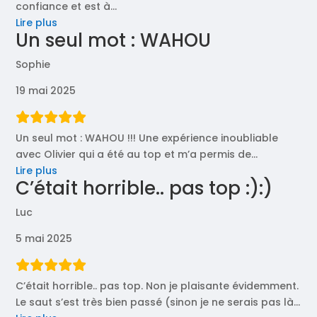
confiance et est à
…
« Super
Lire plus
Un seul mot : WAHOU
pédagogue! »
Sophie
19 mai 2025
Un seul mot : WAHOU !!! Une expérience inoubliable
avec Olivier qui a été au top et m’a permis de
…
« Un
Lire plus
C’était horrible.. pas top :):)
seul
mot
Luc
:
WAHOU »
5 mai 2025
C’était horrible.. pas top. Non je plaisante évidemment.
Le saut s’est très bien passé (sinon je ne serais pas là
…