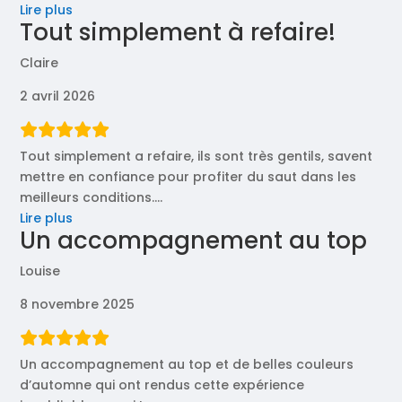
« Un
Lire plus
Tout simplement à refaire!
seul
mot
Claire
wahou
! »
2 avril 2026
Tout simplement a refaire, ils sont très gentils, savent
mettre en confiance pour profiter du saut dans les
meilleurs conditions.
…
« Tout
Lire plus
Un accompagnement au top
simplement
à
Louise
refaire! »
8 novembre 2025
Un accompagnement au top et de belles couleurs
d’automne qui ont rendus cette expérience