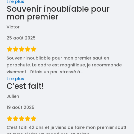
« Ma
Lire plus
Souvenir inoubliable pour
fille
mon premier
(16
ans)
Victor
souhaitait »
25 août 2025
Souvenir inoubliable pour mon premier saut en
parachute. Le cadre est magnifique, je recommande
vivement. J’étais un peu stressé à
…
« Souvenir
Lire plus
C’est fait!
inoubliable
pour
Julien
mon
premier »
19 août 2025
C’est fait! 42 ans et je viens de faire mon premier saut!