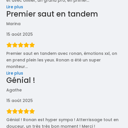
et avec olivier, un grand pro, en prime!
…
« C’est
Lire plus
Premier saut en tandem
fait! »
Marina
15 août 2025
Premier saut en tandem avec ronan, émotions xxl, on
en prend plein les yeux. Ronan a été un super
moniteur
…
« Premier
Lire plus
Génial !
saut
en
Agathe
tandem »
15 août 2025
Génial ! Ronan est hyper sympa ! Atterrissage tout en
douceur, un très très bon moment ! Merci !