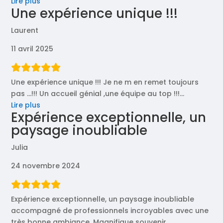
« C’était
Lire plus
Une expérience unique !!!
horrible..
pas
Laurent
top
:):) »
11 avril 2025
Une expérience unique !!! Je ne m en remet toujours
pas …!!! Un accueil génial ,une équipe au top !!!
…
« Une
Lire plus
Expérience exceptionnelle, un
expérience
paysage inoubliable
unique
!!! »
Julia
24 novembre 2024
Expérience exceptionnelle, un paysage inoubliable
accompagné de professionnels incroyables avec une
très bonne ambiance. Magnifique souvenir.