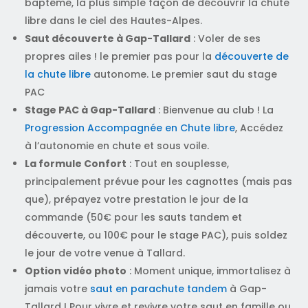
baptême, la plus simple façon de découvrir la chute
libre dans le ciel des Hautes-Alpes.
Saut découverte à Gap-Tallard
: Voler de ses
propres ailes ! le premier pas pour la
découverte de
la chute libre
autonome. Le premier saut du stage
PAC
Stage PAC à Gap-Tallard
: Bienvenue au club ! La
Progression Accompagnée en Chute libre
, Accédez
à l’autonomie en chute et sous voile.
La formule Confort
: Tout en souplesse,
principalement prévue pour les cagnottes (mais pas
que), prépayez votre prestation le jour de la
commande (50€ pour les sauts tandem et
découverte, ou 100€ pour le stage PAC), puis soldez
le jour de votre venue à Tallard.
Option vidéo photo
: Moment unique, immortalisez à
jamais votre
saut en parachute tandem
à Gap-
Tallard ! Pour vivre et revivre votre saut en famille ou