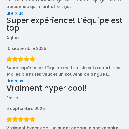
personnes qui m’ont offert ça
…
« Incroyable
Lire plus
Super expérience! L’équipe est
expérience »
top
Aglae
10 septembre 2025
Super expérience! L’équipe est top ! Je suis reparti des
étoiles pleins les yeux et un souvenir de dingue !
…
« Super
Lire plus
Vraiment hyper cool!
expérience!
L’équipe
Emilie
est
top »
6 septembre 2025
Vraiment hyper cool, un super cadeau d’anniversaire!