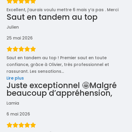
Excellent, j’aurais voulu mettre 6 mais y’a pas . Merci
Saut en tandem au top
Julien
25 mai 2026
Saut en tandem au top ! Premier saut en toute
confiance, grâce à Olivier, très professionnel et
rassurant. Les sensations
…
« Saut
Lire plus
Juste exceptionnel 🤩Malgré
en
beaucoup d’appréhension,
tandem
au
Lamia
top »
6 mai 2026