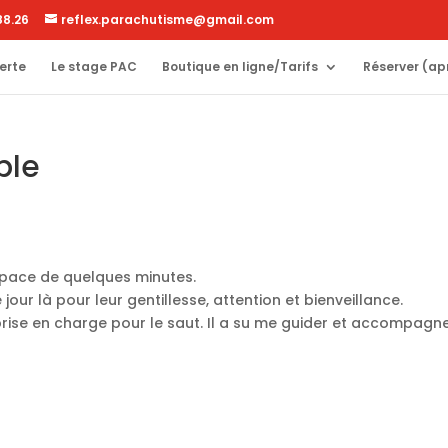
88.26
reflex.parachutisme@gmail.com
erte
Le stage PAC
Boutique en ligne/Tarifs
Réserver (ap
ble
space de quelques minutes.
our là pour leur gentillesse, attention et bienveillance.
 prise en charge pour le saut. Il a su me guider et accompagn