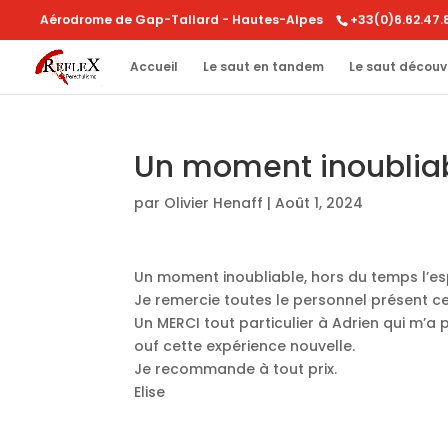
Aérodrome de Gap-Tallard - Hautes-Alpes
+33(0)6.62.47.
Accueil
Le saut en tandem
Le saut découv
Un moment inoublia
par
Olivier Henaff
|
Août 1, 2024
Un moment inoubliable, hors du temps l’e
Je remercie toutes le personnel présent ce j
Un MERCI tout particulier à Adrien qui m’a
ouf cette expérience nouvelle.
Je recommande à tout prix.
Elise