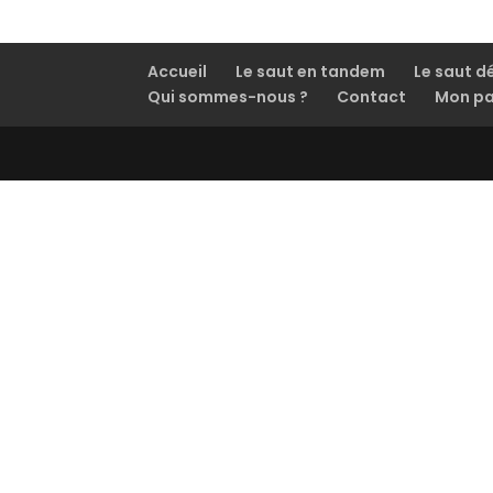
Accueil
Le saut en tandem
Le saut d
Qui sommes-nous ?
Contact
Mon pa