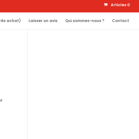
Articles 0
rès achat)
Laisser un avis
Qui sommes-nous ?
Contact
er