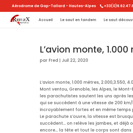
Aérodrome de Gap-Tallard - Hautes-Alpes
+33(0)6.62.47.
Accueil
Le saut en tandem
Le saut découv
L’avion monte, 1.000 
par
Fred
|
Juil 22, 2020
L’avion monte, 1.000 mètres, 2.000,3.550, 4.
Mont ventou, Grenoble, les Alpes, le Mont-b
les parachutistes sautent les uns après le
qui se succèdent à une vitesse de 200 km/h: 
incroyablement fortes et en même temps p
Le parachute s’ouvre, la vitesse est brusq
succèdent… on relève les jambes, et déjà 
encore… la tête et tout le corps sont dan