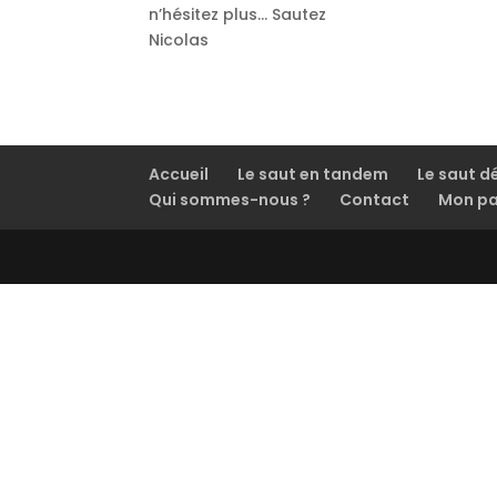
n’hésitez plus… Sautez
Nicolas
Accueil
Le saut en tandem
Le saut d
Qui sommes-nous ?
Contact
Mon pa