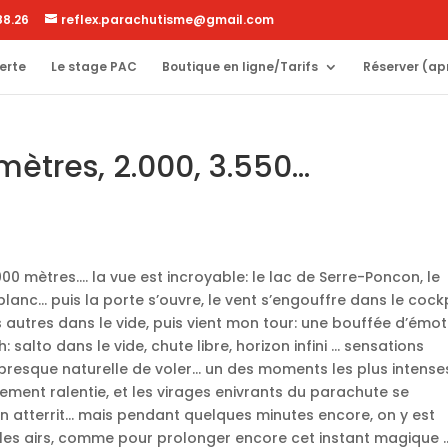
88.26
reflex.parachutisme@gmail.com
erte
Le stage PAC
Boutique en ligne/Tarifs
Réserver (ap
mètres, 2.000, 3.550…
000 mètres…. la vue est incroyable: le lac de Serre-Poncon, le
lanc… puis la porte s’ouvre, le vent s’engouffre dans le cockp
s autres dans le vide, puis vient mon tour: une bouffée d’émo
salto dans le vide, chute libre, horizon infini … sensations
resque naturelle de voler… un des moments les plus intense
uement ralentie, et les virages enivrants du parachute se
on atterrit… mais pendant quelques minutes encore, on y est
s les airs, comme pour prolonger encore cet instant magique 