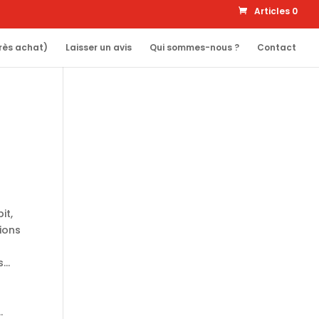
Articles 0
rès achat)
Laisser un avis
Qui sommes-nous ?
Contact
it,
tions
s…
…