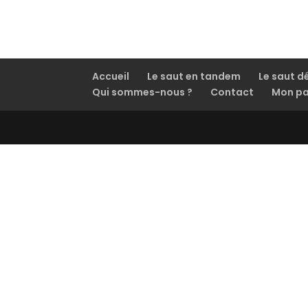
Accueil
Le saut en tandem
Le saut d
Qui sommes-nous ?
Contact
Mon pa