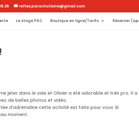
88.26
reflex.parachutisme@gmail.com
erte
Le stage PAC
Boutique en ligne/Tarifs
Réserver (ap
!
e jeter dans le vide et Olivier a été adorable et très pro. Il a
ec de belles photos et vidéo.
tée d’adrénaline cette activité est faite pour vous 🤩
beau moment.