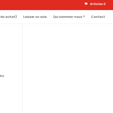
Articles 0
rès achat)
Laisser un avis
Qui sommes-nous ?
Contact
 su