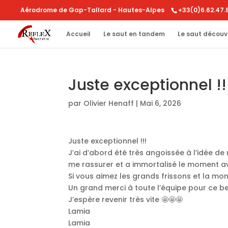
Aérodrome de Gap-Tallard - Hautes-Alpes
+33(0)6.62.47.
Accueil
Le saut en tandem
Le saut découv
Juste exceptionnel !!
par
Olivier Henaff
|
Mai 6, 2026
Juste exceptionnel !!!
J’ai d’abord été très angoissée à l’idée de m
me rassurer et a immortalisé le moment av
Si vous aimez les grands frissons et la mon
Un grand merci à toute l’équipe pour ce 
J’espère revenir très vite 🤩🤩🤩
Lamia
Lamia