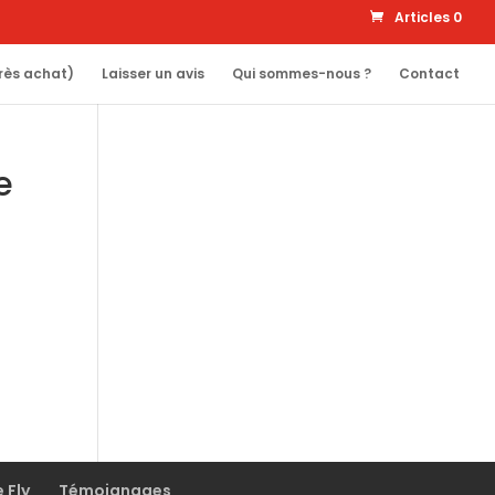
Articles 0
rès achat)
Laisser un avis
Qui sommes-nous ?
Contact
e
e Fly
Témoignages