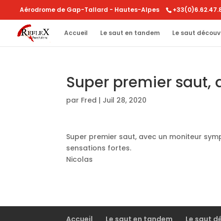
Aérodrome de Gap-Tallard - Hautes-Alpes
+33(0)6.62.47.
Accueil
Le saut en tandem
Le saut découv
Super premier saut,
par
Fred
|
Juil 28, 2020
Super premier saut, avec un moniteur sympa
sensations fortes.
Nicolas
Accueil
Le saut en tandem
Le saut d