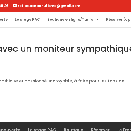
88.26
reflex.parachutisme@gmail.com
erte
Le stage PAC
Boutique en ligne/Tarifs
Réserver (ap
 avec un moniteur sympathiqu
thique et passionné. Incroyable, à faire pour les fans de
écouverte
Le stage PAC
Boutique
Réserver
Le Fre